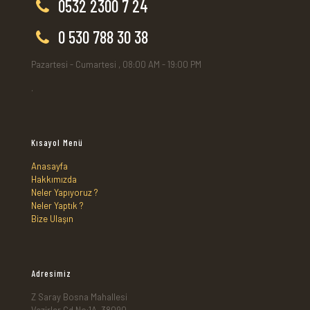
0532 2300 7 24
0 530 788 30 38
Pazartesi - Cumartesi , 08:00 AM - 19:00 PM
.
Kısayol Menü
Anasayfa
Hakkımızda
Neler Yapıyoruz ?
Neler Yaptık ?
Bize Ulaşın
Adresimiz
Z Saray Bosna Mahallesi
Vezirler Cd No:1A, 38090