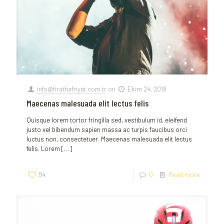
info@firathafriyat.com.tr
on
Ekim 24, 2019
Maecenas malesuada elit lectus felis
Quisque lorem tortor fringilla sed, vestibulum id, eleifend
justo vel bibendum sapien massa ac turpis faucibus orci
luctus non, consectetuer. Maecenas malesuada elit lectus
felis. Lorem
[…]
94
0
Read more