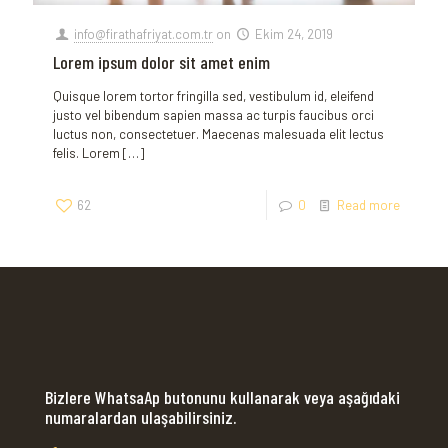
info@firathafriyat.com.tr
on
Ekim 24, 2019
Lorem ipsum dolor sit amet enim
Quisque lorem tortor fringilla sed, vestibulum id, eleifend
justo vel bibendum sapien massa ac turpis faucibus orci
luctus non, consectetuer. Maecenas malesuada elit lectus
felis. Lorem
[…]
62
0
Read more
Bizlere WhatsaAp butonunu kullanarak veya aşağıdaki
numaralardan ulaşabilirsiniz.