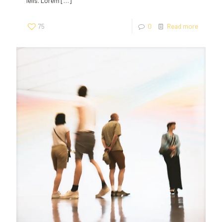
felis. Lorem
[…]
75
0
Read more