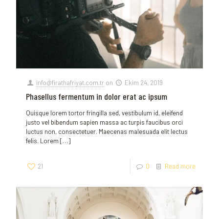
info@firathafriyat.com.tr
on
Ekim 24, 2019
Phasellus fermentum in dolor erat ac ipsum
Quisque lorem tortor fringilla sed, vestibulum id, eleifend
justo vel bibendum sapien massa ac turpis faucibus orci
luctus non, consectetuer. Maecenas malesuada elit lectus
felis. Lorem
[…]
21
0
Read more